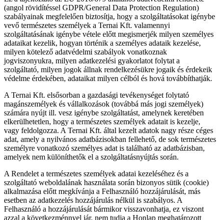
(angol rövidítéssel GDPR/General Data Protection Regulation)
szabályainak megfelelően biztosítja, hogy a szolgáltatásokat igénybe
vevő természetes személyek a Ternai Kft. valamennyi
szolgáltatásának igénybe vétele előtt megismerjék milyen személyes
adataikat kezelik, hogyan történik a személyes adataik kezelése,
milyen kötelező adatvédelmi szabályok vonatkoznak
jogviszonyukra, milyen adatkezelési gyakorlatot folytat a
szolgáltató, milyen jogok állnak rendelkezésükre jogaik és érdekeik
védelme érdekében, adataikat milyen célból és hová továbbíthatják.
A Ternai Kft. elsősorban a gazdasági tevékenységet folytató
magánszemélyek és vállalkozások (továbbá más jogi személyek)
számára nyújt ill. vesz igénybe szolgáltatást, amelynek keretében
elkerülhetetlen, hogy a természetes személyek adatait is kezelje,
vagy feldolgozza. A Ternai Kft. által kezelt adatok nagy része céges
adat, amely a nyilvános adatbázisokban fellehető, de sok természetes
személyre vonatkozó személyes adat is található az adatbázisban,
amelyek nem különíthetők el a szolgáltatásnyújtás során.
A Rendelet a természetes személyek adatai kezeléséhez és a
szolgáltató weboldalának használata során bizonyos sütik (cookie)
alkalmazása előtt megkívánja a Felhasználó hozzájárulását, más
esetben az adatkezelés hozzájárulás nélkül is szabályos. A
Felhasználó a hozzájárulását bármikor visszavonhatja, ez viszont
azzal a következménnyel jár, nem tudja a Honlap meghatározott