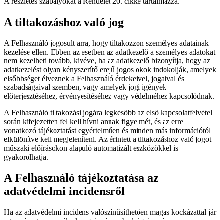
A részletes szabályokat a Rendelet 20. cikke tartalmazza.
A tiltakozáshoz való jog
A Felhasználó jogosult arra, hogy tiltakozzon személyes adatainak
kezelése ellen. Ebben az esetben az adatkezelő a személyes adatokat
nem kezelheti tovább, kivéve, ha az adatkezelő bizonyítja, hogy az
adatkezelést olyan kényszerítő erejű jogos okok indokolják, amelyek
elsőbbséget élveznek a Felhasználó érdekeivel, jogaival és
szabadságaival szemben, vagy amelyek jogi igények
előterjesztéséhez, érvényesítéséhez vagy védelméhez kapcsolódnak.
A Felhasználó tiltakozási jogára legkésőbb az első kapcsolatfelvétel
során kifejezetten fel kell hívni annak figyelmét, és az erre
vonatkozó tájékoztatást egyértelműen és minden más információtól
elkülönítve kell megjeleníteni. Az érintett a tiltakozáshoz való jogot
műszaki előírásokon alapuló automatizált eszközökkel is
gyakorolhatja.
A Felhasználó tájékoztatása az
adatvédelmi incidensről
Ha az adatvédelmi incidens valószínűsíthetően magas kockázattal jár