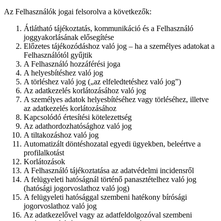
Az Felhasználók jogai felsorolva a következők:
Átlátható tájékoztatás, kommunikáció és a Felhasználó
joggyakorlásának elősegítése
Előzetes tájékozódáshoz való jog – ha a személyes adatokat a
Felhasználótól gyűjtik
A Felhasználó hozzáférési joga
A helyesbítéshez való jog
A törléshez való jog („az elfeledtetéshez való jog”)
Az adatkezelés korlátozásához való jog
A személyes adatok helyesbítéséhez vagy törléséhez, illetve
az adatkezelés korlátozásához
Kapcsolódó értesítési kötelezettség
Az adathordozhatósághoz való jog
A tiltakozáshoz való jog
Automatizált döntéshozatal egyedi ügyekben, beleértve a
profilalkotást
Korlátozások
A Felhasználó tájékoztatása az adatvédelmi incidensről
A felügyeleti hatóságnál történő panasztételhez való jog
(hatósági jogorvoslathoz való jog)
A felügyeleti hatósággal szembeni hatékony bírósági
jogorvoslathoz való jog
Az adatkezelővel vagy az adatfeldolgozóval szembeni