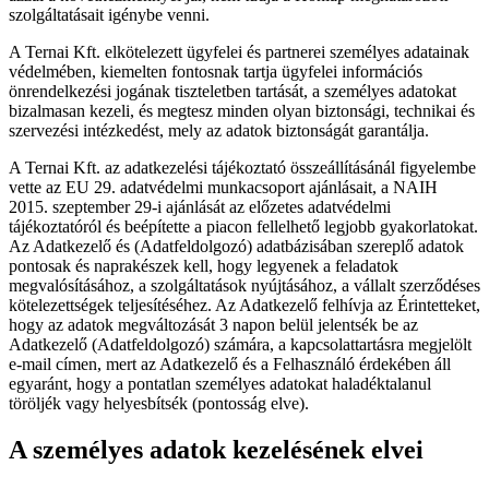
szolgáltatásait igénybe venni.
A Ternai Kft. elkötelezett ügyfelei és partnerei személyes adatainak
védelmében, kiemelten fontosnak tartja ügyfelei információs
önrendelkezési jogának tiszteletben tartását, a személyes adatokat
bizalmasan kezeli, és megtesz minden olyan biztonsági, technikai és
szervezési intézkedést, mely az adatok biztonságát garantálja.
A Ternai Kft. az adatkezelési tájékoztató összeállításánál figyelembe
vette az EU 29. adatvédelmi munkacsoport ajánlásait, a NAIH
2015. szeptember 29-i ajánlását az előzetes adatvédelmi
tájékoztatóról és beépítette a piacon fellelhető legjobb gyakorlatokat.
Az Adatkezelő és (Adatfeldolgozó) adatbázisában szereplő adatok
pontosak és naprakészek kell, hogy legyenek a feladatok
megvalósításához, a szolgáltatások nyújtásához, a vállalt szerződéses
kötelezettségek teljesítéséhez. Az Adatkezelő felhívja az Érintetteket,
hogy az adatok megváltozását 3 napon belül jelentsék be az
Adatkezelő (Adatfeldolgozó) számára, a kapcsolattartásra megjelölt
e-mail címen, mert az Adatkezelő és a Felhasználó érdekében áll
egyaránt, hogy a pontatlan személyes adatokat haladéktalanul
töröljék vagy helyesbítsék (pontosság elve).
A személyes adatok kezelésének elvei