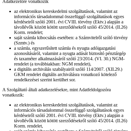
Adatkezelőre vonatkozik
az elektronikus kereskedelmi szolgáltatások, valamint az
információs társadalommal összefüggő szolgáltatások egyes
kérdéseiről szóló 2001. évi CVIII. törvény (Ektv.) alapján a
távollévők között kötött szerződésekről szóló 45/2014. (II.26)
Korm. rendelet;
saját számla kibocsátás esetében: a Számvitelről szóló törvény
(Szmtv.) és
a számla, egyszerűsített számla és nyugta adóigazgatási
azonosításáról, valamint a nyugta adását biztosító pénztárgép
és taxaméter alkalmazásáról szóló 23/2014. (VI. 30.) NGM-
rendelet (a továbbiakban: NGM rendelet),
a digitális archiválás szabályairól szóló 114/2007. (XII.29.)
GKM rendelet digitális archiválásra vonatkozó kötelező
rendelkezései szerint kerülhet sor.
A Szolgáltató általi adatkezelésekre, mint Adatfeldolgozóra
vonatkozik:
az elektronikus kereskedelmi szolgáltatások, valamint az
információs társadalommal összefüggő szolgáltatások egyes
kérdéseiről szóló 2001. évi CVIII. törvény (Ektv.) alapján a
távollévők között kötött szerződésekről szóló 45/2014. (II.26)
Korm. rendelet,