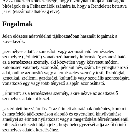
Az Adatkezelő kötelezettsége, hogy bizonyítani tudja a hatóságok,
bíróságok és a Felhasználók számára is, hogy a Rendeletet betartva
jár el (elszámoltathatóság elve).
Fogalmak
Jelen előzetes adatvédelmi tájékoztatóban használt fogalmak a
következők:
„személyes adat”: azonosított vagy azonosítható természetes
személyre („érintett”) vonatkozó bármely információ; azonosítható
az a természetes személy, aki közvetlen vagy közvetett módon,
különösen valamely azonosító, például név, szám, helymeghatározó
adat, online azonosító vagy a természetes személy testi, fiziológiai,
genetikai, szellemi, gazdasági, kulturális vagy szociális azonosságára
vonatkozó egy vagy több tényező alapján azonosítható.
„Érintett”: az a természetes személy, akire nézve az adatkezelő
személyes adatokat kezel.
„az érintett hozzájárulása”: az érintett akaratának önkéntes, konkrét
és megfelelő tájékoztatáson alapuló és egyértelmű kinyilvánítása,
amellyel az érintett nyilatkozat vagy a megerősítést félreérthetetlenül
kifejező cselekedet útján jelzi, hogy beleegyezését adja az őt érintő
személyes adatok kezeléséhez.