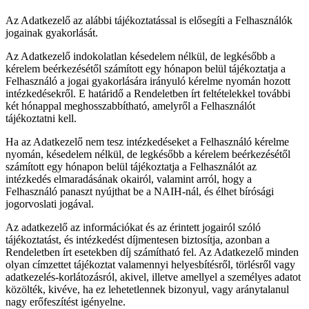
Az Adatkezelő az alábbi tájékoztatással is elősegíti a Felhasználók
jogainak gyakorlását.
Az Adatkezelő indokolatlan késedelem nélkül, de legkésőbb a
kérelem beérkezésétől számított egy hónapon belül tájékoztatja a
Felhasználó a jogai gyakorlására irányuló kérelme nyomán hozott
intézkedésekről. E határidő a Rendeletben írt feltételekkel további
két hónappal meghosszabbítható, amelyről a Felhasználót
tájékoztatni kell.
Ha az Adatkezelő nem tesz intézkedéseket a Felhasználó kérelme
nyomán, késedelem nélkül, de legkésőbb a kérelem beérkezésétől
számított egy hónapon belül tájékoztatja a Felhasználót az
intézkedés elmaradásának okairól, valamint arról, hogy a
Felhasználó panaszt nyújthat be a NAIH-nál, és élhet bírósági
jogorvoslati jogával.
Az adatkezelő az információkat és az érintett jogairól szóló
tájékoztatást, és intézkedést díjmentesen biztosítja, azonban a
Rendeletben írt esetekben díj számítható fel. Az Adatkezelő minden
olyan címzettet tájékoztat valamennyi helyesbítésről, törlésről vagy
adatkezelés-korlátozásról, akivel, illetve amellyel a személyes adatot
közölték, kivéve, ha ez lehetetlennek bizonyul, vagy aránytalanul
nagy erőfeszítést igényelne.