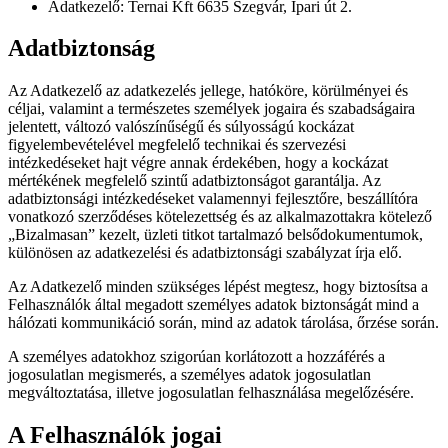
Adatkezelő: Ternai Kft 6635 Szegvár, Ipari út 2.
Adatbiztonság
Az Adatkezelő az adatkezelés jellege, hatóköre, körülményei és
céljai, valamint a természetes személyek jogaira és szabadságaira
jelentett, változó valószínűségű és súlyosságú kockázat
figyelembevételével megfelelő technikai és szervezési
intézkedéseket hajt végre annak érdekében, hogy a kockázat
mértékének megfelelő szintű adatbiztonságot garantálja. Az
adatbiztonsági intézkedéseket valamennyi fejlesztőre, beszállítóra
vonatkozó szerződéses kötelezettség és az alkalmazottakra kötelező
„Bizalmasan” kezelt, üzleti titkot tartalmazó belsődokumentumok,
különösen az adatkezelési és adatbiztonsági szabályzat írja elő.
Az Adatkezelő minden szükséges lépést megtesz, hogy biztosítsa a
Felhasználók által megadott személyes adatok biztonságát mind a
hálózati kommunikáció során, mind az adatok tárolása, őrzése során.
A személyes adatokhoz szigorúan korlátozott a hozzáférés a
jogosulatlan megismerés, a személyes adatok jogosulatlan
megváltoztatása, illetve jogosulatlan felhasználása megelőzésére.
A Felhasználók jogai