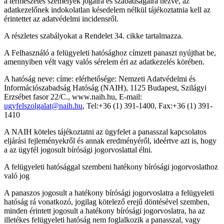
a természetes személyek jogaira és szabadságaira nézve, az
adatkezelőnek indokolatlan késedelem nélkül tájékoztatnia kell az
érintettet az adatvédelmi incidensről.
A részletes szabályokat a Rendelet 34. cikke tartalmazza.
A Felhasználó a felügyeleti hatósághoz címzett panaszt nyújthat be,
amennyiben vélt vagy valós sérelem éri az adatkezelés körében.
A hatóság neve: címe: elérhetősége: Nemzeti Adatvédelmi és
Információszabadság Hatóság (NAIH), 1125 Budapest, Szilágyi
Erzsébet fasor 22/C., www.naih.hu, E-mail:
ugyfelszolgalat@naih.hu
, Tel:+36 (1) 391-1400, Fax:+36 (1) 391-
1410
A NAIH köteles tájékoztatni az ügyfelet a panasszal kapcsolatos
eljárási fejleményekről és annak eredményéről, ideértve azt is, hogy
a az ügyfél jogosult bírósági jogorvoslattal élni.
A felügyeleti hatósággal szembeni hatékony bírósági jogorvoslathoz
való jog
A panaszos jogosult a hatékony bírósági jogorvoslatra a felügyeleti
hatóság rá vonatkozó, jogilag kötelező erejű döntésével szemben,
minden érintett jogosult a hatékony bírósági jogorvoslatra, ha az
illetékes felügyeleti hatóság nem foglalkozik a panasszal, vagy