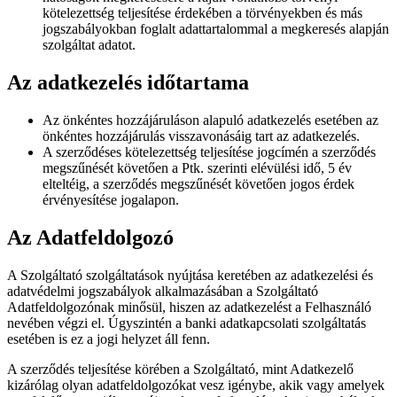
kötelezettség teljesítése érdekében a törvényekben és más
jogszabályokban foglalt adattartalommal a megkeresés alapján
szolgáltat adatot.
Az adatkezelés időtartama
Az önkéntes hozzájáruláson alapuló adatkezelés esetében az
önkéntes hozzájárulás visszavonásáig tart az adatkezelés.
A szerződéses kötelezettség teljesítése jogcímén a szerződés
megszűnését követően a Ptk. szerinti elévülési idő, 5 év
elteltéig, a szerződés megszűnését követően jogos érdek
érvényesítése jogalapon.
Az Adatfeldolgozó
A Szolgáltató szolgáltatások nyújtása keretében az adatkezelési és
adatvédelmi jogszabályok alkalmazásában a Szolgáltató
Adatfeldolgozónak minősül, hiszen az adatkezelést a Felhasználó
nevében végzi el. Úgyszintén a banki adatkapcsolati szolgáltatás
esetében is ez a jogi helyzet áll fenn.
A szerződés teljesítése körében a Szolgáltató, mint Adatkezelő
kizárólag olyan adatfeldolgozókat vesz igénybe, akik vagy amelyek