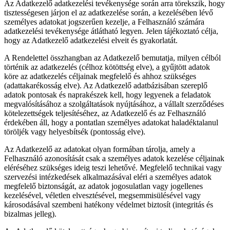
Az Adatkezelő adatkezelési tevékenysége során arra törekszik, hogy
tisztességesen járjon el az adatkezelése során, a kezelésében lévő
személyes adatokat jogszerűen kezelje, a Felhasználó számára
adatkezelési tevékenysége átlátható legyen. Jelen tájékoztató célja,
hogy az Adatkezelő adatkezelési elveit és gyakorlatát.
A Rendelettel összhangban az Adatkezelő bemutatja, milyen célból
történik az adatkezelés (célhoz kötöttség elve), a gyűjtött adatok
köre az adatkezelés céljainak megfelelő és ahhoz szükséges
(adattakarékosság elve). Az Adatkezelő adatbázisában szereplő
adatok pontosak és naprakészek kell, hogy legyenek a feladatok
megvalósításához a szolgáltatások nyújtásához, a vállalt szerződéses
kötelezettségek teljesítéséhez, az Adatkezelő és az Felhasználó
érdekében áll, hogy a pontatlan személyes adatokat haladéktalanul
töröljék vagy helyesbítsék (pontosság elve).
Az Adatkezelő az adatokat olyan formában tárolja, amely a
Felhasználó azonosítását csak a személyes adatok kezelése céljainak
eléréséhez szükséges ideig teszi lehetővé. Megfelelő technikai vagy
szervezési intézkedések alkalmazásával eléri a személyes adatok
megfelelő biztonságát, az adatok jogosulatlan vagy jogellenes
kezelésével, véletlen elvesztésével, megsemmisülésével vagy
károsodásával szembeni hatékony védelmet biztosít (integritás és
bizalmas jelleg).