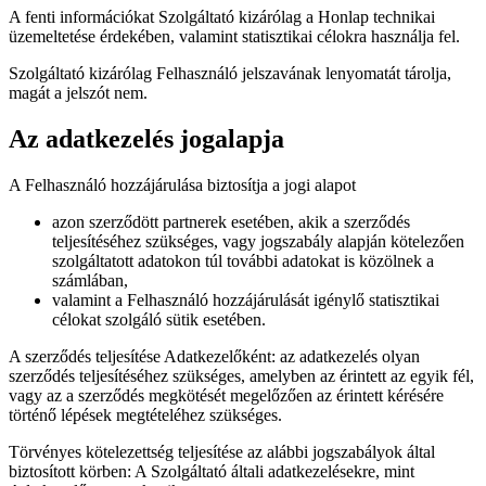
A fenti információkat Szolgáltató kizárólag a Honlap technikai
üzemeltetése érdekében, valamint statisztikai célokra használja fel.
Szolgáltató kizárólag Felhasználó jelszavának lenyomatát tárolja,
magát a jelszót nem.
Az adatkezelés jogalapja
A Felhasználó hozzájárulása biztosítja a jogi alapot
azon szerződött partnerek esetében, akik a szerződés
teljesítéséhez szükséges, vagy jogszabály alapján kötelezően
szolgáltatott adatokon túl további adatokat is közölnek a
számlában,
valamint a Felhasználó hozzájárulását igénylő statisztikai
célokat szolgáló sütik esetében.
A szerződés teljesítése Adatkezelőként: az adatkezelés olyan
szerződés teljesítéséhez szükséges, amelyben az érintett az egyik fél,
vagy az a szerződés megkötését megelőzően az érintett kérésére
történő lépések megtételéhez szükséges.
Törvényes kötelezettség teljesítése az alábbi jogszabályok által
biztosított körben: A Szolgáltató általi adatkezelésekre, mint