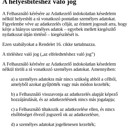
A helyesbítéshez való jog
A Felhasználó kérésére az Adatkezelő indokolatlan késedelem
nélkül helyesbíti a rá vonatkozó pontatlan személyes adatokat.
Figyelembe véve az adatkezelés célját, az érintett jogosult arra, hogy
kérje a hiányos személyes adatok – egyebek mellett kiegészítő
nyilatkozat útján történő – kiegészítését is.
Ezen szabályokat a Rendelet 16. cikke tartalmazza.
A törléshez való jog („az elfeledtetéshez való jog”)
A Felhasználó kérésére az Adatkezelő indokolatlan késedelem
nélkül töröli a rá vonatkozó személyes adatokat. Amennyiben:
a) a személyes adatokra már nincs szükség abból a célból,
amelyből azokat gyűjtötték vagy más módon kezelték;
b) a Felhasználó visszavonja az adatkezelés alapját képező
hozzájárulását, és az adatkezelésnek nincs más jogalapja;
c) a Felhasználó tiltakozik az adatkezelése ellen, és nincs
elsőbbséget élvező jogszerű ok az adatkezelésre,
d) a személyes adatokat jogellenesen kezelték;