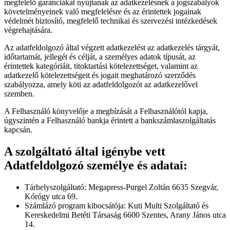
megfelelő garanciákat nyújtanak az adatkezelésnek a jogszabályok
követelményeinek való megfelelésre és az érintettek jogainak
védelmét biztosító, megfelelő technikai és szervezési intézkedések
végrehajtására.
Az adatfeldolgozó által végzett adatkezelést az adatkezelés tárgyát,
időtartamát, jellegét és célját, a személyes adatok típusát, az
érintettek kategóriáit, titoktartási kötelezettséget, valamint az
adatkezelő kötelezettségeit és jogait meghatározó szerződés
szabályozza, amely köti az adatfeldolgozót az adatkezelővel
szemben.
A Felhasználó könyvelője a megbízását a Felhasználótól kapja,
úgyszintén a Felhasználó bankja érintett a bankszámlaszolgáltatás
kapcsán.
A szolgáltató által igénybe vett
Adatfeldolgozó személye és adatai:
Tárhelyszolgáltató: Megapress-Purgel Zoltán 6635 Szegvár,
Kórógy utca 69.
Számlázó program kibocsátója: Kuti Multi Szolgáltató és
Kereskedelmi Betéti Társaság 6600 Szentes, Arany János utca
14.