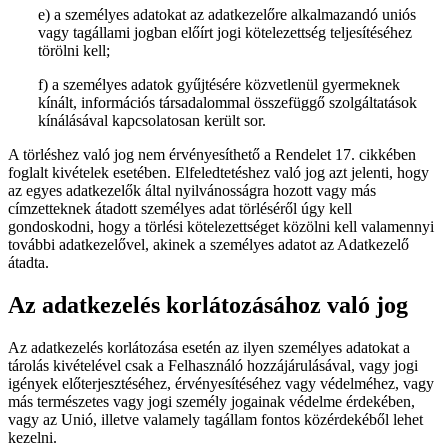
e) a személyes adatokat az adatkezelőre alkalmazandó uniós
vagy tagállami jogban előírt jogi kötelezettség teljesítéséhez
törölni kell;
f) a személyes adatok gyűjtésére közvetlenül gyermeknek
kínált, információs társadalommal összefüggő szolgáltatások
kínálásával kapcsolatosan került sor.
A törléshez való jog nem érvényesíthető a Rendelet 17. cikkében
foglalt kivételek esetében. Elfeledtetéshez való jog azt jelenti, hogy
az egyes adatkezelők által nyilvánosságra hozott vagy más
címzetteknek átadott személyes adat törléséről úgy kell
gondoskodni, hogy a törlési kötelezettséget közölni kell valamennyi
további adatkezelővel, akinek a személyes adatot az Adatkezelő
átadta.
Az adatkezelés korlátozásához való jog
Az adatkezelés korlátozása esetén az ilyen személyes adatokat a
tárolás kivételével csak a Felhasználó hozzájárulásával, vagy jogi
igények előterjesztéséhez, érvényesítéséhez vagy védelméhez, vagy
más természetes vagy jogi személy jogainak védelme érdekében,
vagy az Unió, illetve valamely tagállam fontos közérdekéből lehet
kezelni.