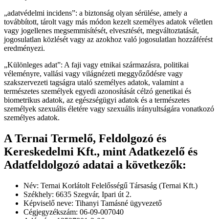
„adatvédelmi incidens”: a biztonság olyan sérülése, amely a
továbbított, tárolt vagy más módon kezelt személyes adatok véletlen
vagy jogellenes megsemmisítését, elvesztését, megváltoztatását,
jogosulatlan közlését vagy az azokhoz való jogosulatlan hozzáférést
eredményezi.
„Különleges adat”: A faji vagy etnikai származásra, politikai
véleményre, vallási vagy világnézeti meggyőződésre vagy
szakszervezeti tagságra utaló személyes adatok, valamint a
természetes személyek egyedi azonosítását célzó genetikai és
biometrikus adatok, az egészségügyi adatok és a természetes
személyek szexuális életére vagy szexuális irányultságára vonatkozó
személyes adatok.
A Ternai Termelő, Feldolgozó és
Kereskedelmi Kft., mint Adatkezelő és
Adatfeldolgozó adatai a következők:
Név: Ternai Korlátolt Felelősségű Társaság (Ternai Kft.)
Székhely: 6635 Szegvár, Ipari út 2.
Képviselő neve: Tihanyi Tamásné ügyvezető
Cégjegyzékszám: 06-09-007040