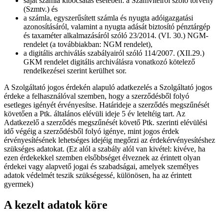
saját számla kibocsátás esetében: a Számvitelről szóló törvény
(Szmtv.) és
a számla, egyszerűsített számla és nyugta adóigazgatási
azonosításáról, valamint a nyugta adását biztosító pénztárgép
és taxaméter alkalmazásáról szóló 23/2014. (VI. 30.) NGM-
rendelet (a továbbiakban: NGM rendelet),
a digitális archiválás szabályairól szóló 114/2007. (XII.29.)
GKM rendelet digitális archiválásra vonatkozó kötelező
rendelkezései szerint kerülhet sor.
A Szolgáltató jogos érdekén alapuló adatkezelés a Szolgáltató jogos
érdeke a felhasználóval szemben, hogy a szerződésből folyó
esetleges igényét érvényesítse. Határideje a szerződés megszűnését
követően a Ptk. általános elévüli ideje 5 év leteltéig tart. Az
Adatkezelő a szerződés megszűnését követő Ptk. szerinti elévülési
idő végéig a szerződésből folyó igénye, mint jogos érdek
érvényesítésének lehetséges idejéig megőrzi az érdekérvényesítéshez
szükséges adatokat. (Ez alól a szabály alól van kivétel: kivéve, ha
ezen érdekekkel szemben elsőbbséget élveznek az érintett olyan
érdekei vagy alapvető jogai és szabadságai, amelyek személyes
adatok védelmét teszik szükségessé, különösen, ha az érintett
gyermek)
A kezelt adatok köre