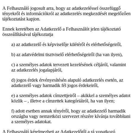
A Felhasználó jogosult arra, hogy az adatkezeléssel összefüggő
tényekről és információkról az adatkezelés megkezdését megelőzően
tájékoztatást kapjon.
Ennek keretében az Adatkezelő a Felhasználót jelen tájékoztató
összeállításával tájékoztatja
a) az adatkezelő és képviselője kilétéről és elérhetőségeiről,
b) az adatvédelmi tisztviselő elérhetőségeiről (ha van ilyen),
c) a személyes adatok tervezett kezelésének céljáról, valamint
az adatkezelés jogalapjáról,
d) jogos érdek érvényesítésén alapuló adatkezelés esetén, az
adatkezelő vagy harmadik fél jogos érdekeiről,
e) a személyes adatok címzettjeiről – akikkel a személyes adatot
közlik – , illetve a címzettek kategóriáiról, ha van ilyen;
f) adott esetben annak tényéről, hogy az adatkezelő harmadik
országba vagy nemzetközi szervezet részére kívánja továbbítani
a személyes adatokat.
A Felhasználó kérelmezheti az Adatkezelőtől a rá vonatkozó