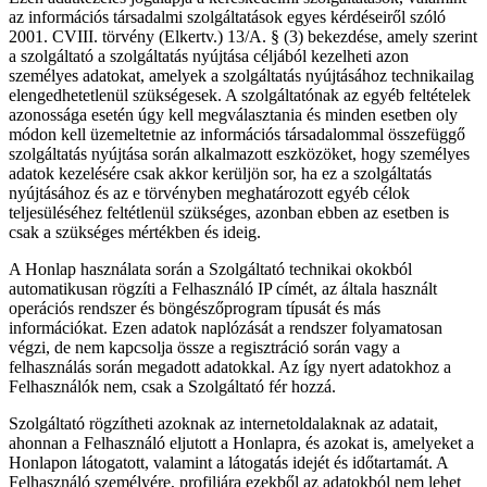
az információs társadalmi szolgáltatások egyes kérdéseiről szóló
2001. CVIII. törvény (Elkertv.) 13/A. § (3) bekezdése, amely szerint
a szolgáltató a szolgáltatás nyújtása céljából kezelheti azon
személyes adatokat, amelyek a szolgáltatás nyújtásához technikailag
elengedhetetlenül szükségesek. A szolgáltatónak az egyéb feltételek
azonossága esetén úgy kell megválasztania és minden esetben oly
módon kell üzemeltetnie az információs társadalommal összefüggő
szolgáltatás nyújtása során alkalmazott eszközöket, hogy személyes
adatok kezelésére csak akkor kerüljön sor, ha ez a szolgáltatás
nyújtásához és az e törvényben meghatározott egyéb célok
teljesüléséhez feltétlenül szükséges, azonban ebben az esetben is
csak a szükséges mértékben és ideig.
A Honlap használata során a Szolgáltató technikai okokból
automatikusan rögzíti a Felhasználó IP címét, az általa használt
operációs rendszer és böngészőprogram típusát és más
információkat. Ezen adatok naplózását a rendszer folyamatosan
végzi, de nem kapcsolja össze a regisztráció során vagy a
felhasználás során megadott adatokkal. Az így nyert adatokhoz a
Felhasználók nem, csak a Szolgáltató fér hozzá.
Szolgáltató rögzítheti azoknak az internetoldalaknak az adatait,
ahonnan a Felhasználó eljutott a Honlapra, és azokat is, amelyeket a
Honlapon látogatott, valamint a látogatás idejét és időtartamát. A
Felhasználó személyére, profiljára ezekből az adatokból nem lehet