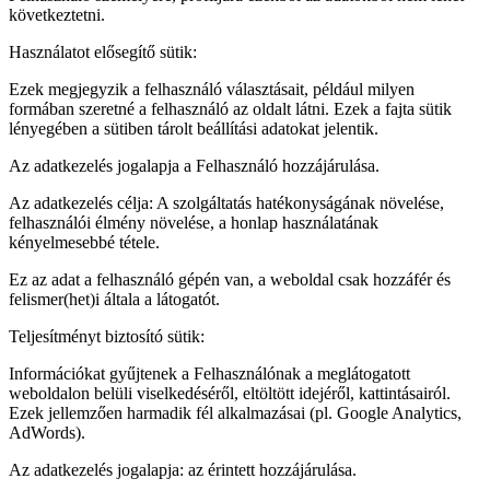
következtetni.
Használatot elősegítő sütik:
Ezek megjegyzik a felhasználó választásait, például milyen
formában szeretné a felhasználó az oldalt látni. Ezek a fajta sütik
lényegében a sütiben tárolt beállítási adatokat jelentik.
Az adatkezelés jogalapja a Felhasználó hozzájárulása.
Az adatkezelés célja: A szolgáltatás hatékonyságának növelése,
felhasználói élmény növelése, a honlap használatának
kényelmesebbé tétele.
Ez az adat a felhasználó gépén van, a weboldal csak hozzáfér és
felismer(het)i általa a látogatót.
Teljesítményt biztosító sütik:
Információkat gyűjtenek a Felhasználónak a meglátogatott
weboldalon belüli viselkedéséről, eltöltött idejéről, kattintásairól.
Ezek jellemzően harmadik fél alkalmazásai (pl. Google Analytics,
AdWords).
Az adatkezelés jogalapja: az érintett hozzájárulása.