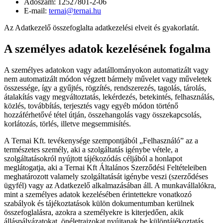
Adószám: 12527801-2-06
E-mail:
ternai@ternai.hu
Az Adatkezelő összefoglalta adatkezelési elveit és gyakorlatát.
A személyes adatok kezelésének fogalma
A személyes adatokon vagy adatállományokon automatizált vagy
nem automatizált módon végzett bármely művelet vagy műveletek
összessége, így a gyűjtés, rögzítés, rendszerezés, tagolás, tárolás,
átalakítás vagy megváltoztatás, lekérdezés, betekintés, felhasználás,
közlés, továbbítás, terjesztés vagy egyéb módon történő
hozzáférhetővé tétel útján, összehangolás vagy összekapcsolás,
korlátozás, törlés, illetve megsemmisítés.
A Ternai Kft. tevékenysége szempontjából „Felhasználó” az a
természetes személy, aki a szolgáltatás igénybe vétele, a
szolgáltatásokról nyújtott tájékozódás céljából a honlapot
meglátogatja, aki a Ternai Kft Általános Szerződési Feltételeiben
meghatározott valamely szolgáltatását igénybe veszi (szerződéses
ügyfél) vagy az Adatkezelő alkalmazásában áll. A munkavállalókra,
mint a személyes adatok kezelésében érintettekre vonatkozó
szabályok és tájékoztatások külön dokumentumban kerülnek
összefoglalásra, azokra a személyekre is kiterjedően, akik
álláspályázatokat, önéletrajzokat nyújtanak be különtájékoztatás