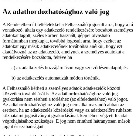
Az adathordozhatósághoz való jog
A Rendeletben írt feltételekkel a Felhasználó jogosult arra, hogy a rá
vonatkozó, általa egy adatkezelő rendelkezésére bocsátott személyes
adatokat tagolt, széles körben használt, géppel olvasható
formátumban megkapja, továbbá jogosult arra, hogy ezeket az
adatokat egy másik adatkezelőnek továbbítsa anélkül, hogy ezt
akadályozná az az adatkezelő, amelynek a személyes adatokat a
rendelkezésére bocsátotta, feltéve ha
a) az adatkezelés hozzájáruláson vagy szerződésen alapul; és
b) az adatkezelés automatizált módon történik.
A Felhasználó kérheti a személyes adatok adatkezelők közötti
közvetlen továbbítását is. Az adathordozhatósághoz való jog
gyakorlása nem sértheti a törléshez (az elfeledtetéshez) való jogot.
Az adtahordozhatósághoz való jog nem alkalmazandó abban az
esetben, ha az adatkezelés közérdekű vagy az adatkezelőre ruházott
közhatalmi jogosítványai gyakorlásának keretében végzett feladat
végrehajtásához szükséges. E jog nem érintheti hátrányosan mások
jogait és szabadságait.