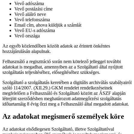
Vevő adószáma
Vevő postázási címe
Vevő aláíró neve
Vevő telefonszáma
Email cím, ahova küldjük a számlát
Vevő EU-s adószáma
Vevő országa
Az egyéb közlendőben közölt adatok az érintett önkéntes
hozzájárulásán alapulnak.
Felhasználó a regisztráció során nem kötelező jelleggel további
adatokat is megadhat, amennyiben az a Szolgáltató által nyújtott
szolgáltatás teljesítéséhez, elősegítéséhez szükséges.
Szolgáltató a szolgáltatás keretében a digitális archiválás szabályairól
szóló 114/2007. (XII.29.) GKM rendelet rendelkezéseinek
megfelelően a Felhasználó és Szolgáltató között az ÁSZF alapján
létrejött szerződésben meghatározott adatmegőrzési szolgáltatás
időtartamáig 8 évig őrzi meg a Felhasználó által megadott adatokat.
Az adatokat megismerő személyek köre
Az adatokat elsődlegesen Szolgáltató, illetve Szolgáltatóval