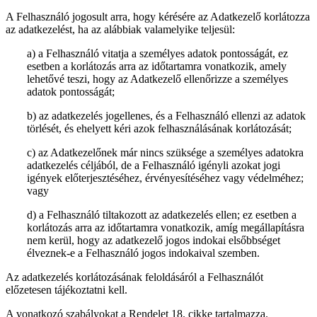
A Felhasználó jogosult arra, hogy kérésére az Adatkezelő korlátozza
az adatkezelést, ha az alábbiak valamelyike teljesül:
a) a Felhasználó vitatja a személyes adatok pontosságát, ez
esetben a korlátozás arra az időtartamra vonatkozik, amely
lehetővé teszi, hogy az Adatkezelő ellenőrizze a személyes
adatok pontosságát;
b) az adatkezelés jogellenes, és a Felhasználó ellenzi az adatok
törlését, és ehelyett kéri azok felhasználásának korlátozását;
c) az Adatkezelőnek már nincs szüksége a személyes adatokra
adatkezelés céljából, de a Felhasználó igényli azokat jogi
igények előterjesztéséhez, érvényesítéséhez vagy védelméhez;
vagy
d) a Felhasználó tiltakozott az adatkezelés ellen; ez esetben a
korlátozás arra az időtartamra vonatkozik, amíg megállapításra
nem kerül, hogy az adatkezelő jogos indokai elsőbbséget
élveznek-e a Felhasználó jogos indokaival szemben.
Az adatkezelés korlátozásának feloldásáról a Felhasználót
előzetesen tájékoztatni kell.
A vonatkozó szabályokat a Rendelet 18. cikke tartalmazza.