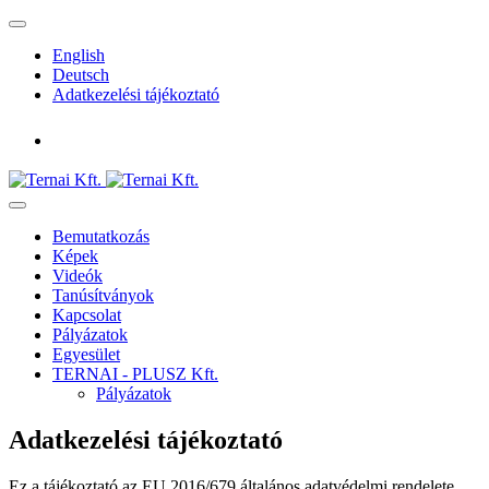
English
Deutsch
Adatkezelési tájékoztató
Bemutatkozás
Képek
Videók
Tanúsítványok
Kapcsolat
Pályázatok
Egyesület
TERNAI - PLUSZ Kft.
Pályázatok
Adatkezelési tájékoztató
Ez a tájékoztató az EU 2016/679 általános adatvédelmi rendelete