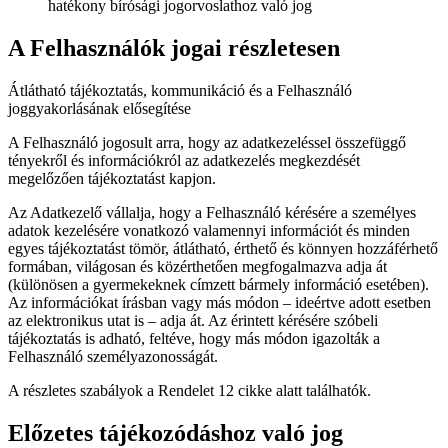
hatékony bírósági jogorvoslathoz való jog
A Felhasználók jogai részletesen
Átlátható tájékoztatás, kommunikáció és a Felhasználó
joggyakorlásának elősegítése
A Felhasználó jogosult arra, hogy az adatkezeléssel összefüggő
tényekről és információkról az adatkezelés megkezdését
megelőzően tájékoztatást kapjon.
Az Adatkezelő vállalja, hogy a Felhasználó kérésére a személyes
adatok kezelésére vonatkozó valamennyi információt és minden
egyes tájékoztatást tömör, átlátható, érthető és könnyen hozzáférhető
formában, világosan és közérthetően megfogalmazva adja át
(különösen a gyermekeknek címzett bármely információ esetében).
Az információkat írásban vagy más módon – ideértve adott esetben
az elektronikus utat is – adja át. Az érintett kérésére szóbeli
tájékoztatás is adható, feltéve, hogy más módon igazolták a
Felhasználó személyazonosságát.
A részletes szabályok a Rendelet 12 cikke alatt találhatók.
Előzetes tájékozódáshoz való jog