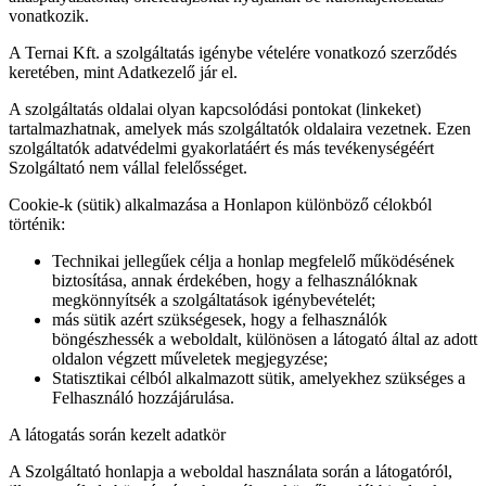
vonatkozik.
A Ternai Kft. a szolgáltatás igénybe vételére vonatkozó szerződés
keretében, mint Adatkezelő jár el.
A szolgáltatás oldalai olyan kapcsolódási pontokat (linkeket)
tartalmazhatnak, amelyek más szolgáltatók oldalaira vezetnek. Ezen
szolgáltatók adatvédelmi gyakorlatáért és más tevékenységéért
Szolgáltató nem vállal felelősséget.
Cookie-k (sütik) alkalmazása a Honlapon különböző célokból
történik:
Technikai jellegűek célja a honlap megfelelő működésének
biztosítása, annak érdekében, hogy a felhasználóknak
megkönnyítsék a szolgáltatások igénybevételét;
más sütik azért szükségesek, hogy a felhasználók
böngészhessék a weboldalt, különösen a látogató által az adott
oldalon végzett műveletek megjegyzése;
Statisztikai célból alkalmazott sütik, amelyekhez szükséges a
Felhasználó hozzájárulása.
A látogatás során kezelt adatkör
A Szolgáltató honlapja a weboldal használata során a látogatóról,