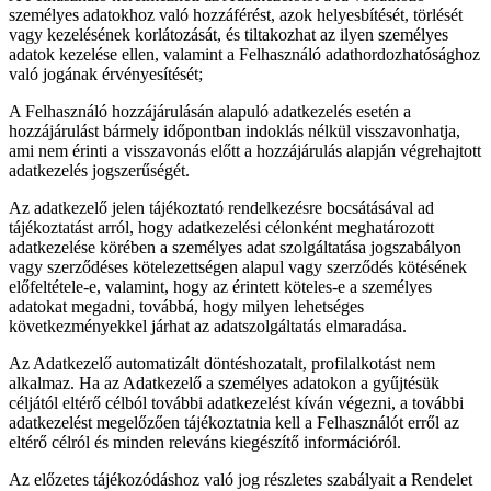
személyes adatokhoz való hozzáférést, azok helyesbítését, törlését
vagy kezelésének korlátozását, és tiltakozhat az ilyen személyes
adatok kezelése ellen, valamint a Felhasználó adathordozhatósághoz
való jogának érvényesítését;
A Felhasználó hozzájárulásán alapuló adatkezelés esetén a
hozzájárulást bármely időpontban indoklás nélkül visszavonhatja,
ami nem érinti a visszavonás előtt a hozzájárulás alapján végrehajtott
adatkezelés jogszerűségét.
Az adatkezelő jelen tájékoztató rendelkezésre bocsátásával ad
tájékoztatást arról, hogy adatkezelési célonként meghatározott
adatkezelése körében a személyes adat szolgáltatása jogszabályon
vagy szerződéses kötelezettségen alapul vagy szerződés kötésének
előfeltétele-e, valamint, hogy az érintett köteles-e a személyes
adatokat megadni, továbbá, hogy milyen lehetséges
következményekkel járhat az adatszolgáltatás elmaradása.
Az Adatkezelő automatizált döntéshozatalt, profilalkotást nem
alkalmaz. Ha az Adatkezelő a személyes adatokon a gyűjtésük
céljától eltérő célból további adatkezelést kíván végezni, a további
adatkezelést megelőzően tájékoztatnia kell a Felhasználót erről az
eltérő célról és minden releváns kiegészítő információról.
Az előzetes tájékozódáshoz való jog részletes szabályait a Rendelet