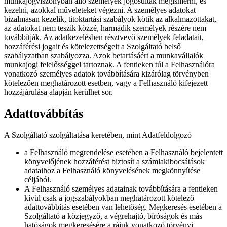
munkajogviszonyban álló személyek jogosultak megismerni, és
kezelni, azokkal műveleteket végezni. A személyes adatokat
bizalmasan kezelik, titoktartási szabályok kötik az alkalmazottakat,
az adatokat nem teszik közzé, harmadik személyek részére nem
továbbítják. Az adatkezelésben résztvevő személyek feladatait,
hozzáférési jogait és kötelezettségeit a Szolgáltató belső
szabályzatban szabályozza. Azok betartásáért a munkavállalók
munkajogi felelősséggel tartoznak. A fentieken túl a Felhasználóra
vonatkozó személyes adatok továbbítására kizárólag törvényben
kötelezően meghatározott esetben, vagy a Felhasználó kifejezett
hozzájárulása alapján kerülhet sor.
Adattovábbítás
A Szolgáltató szolgáltatása keretében, mint Adatfeldolgozó
a Felhasználó megrendelése esetében a Felhasználó bejelentett
könyvelőjének hozzáférést biztosít a számlakibocsátások
adataihoz a Felhasználó könyvelésének megkönnyítése
céljából.
A Felhasználó személyes adatainak továbbítására a fentieken
kívül csak a jogszabályokban meghatározott kötelező
adattovábbítás esetében van lehetőség. Megkeresés esetében a
Szolgáltató a közjegyző, a végrehajtó, bíróságok és más
hatóságok megkeresésére a rájuk vonatkozó törvényi