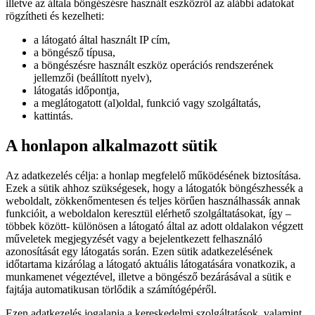
illetve az általa böngészésre használt eszközről az alábbi adatokat
rögzítheti és kezelheti:
a látogató által használt IP cím,
a böngésző típusa,
a böngészésre használt eszköz operációs rendszerének
jellemzői (beállított nyelv),
látogatás időpontja,
a meglátogatott (al)oldal, funkció vagy szolgáltatás,
kattintás.
A honlapon alkalmazott sütik
Az adatkezelés célja: a honlap megfelelő működésének biztosítása.
Ezek a sütik ahhoz szükségesek, hogy a látogatók böngészhessék a
weboldalt, zökkenőmentesen és teljes körűen használhassák annak
funkcióit, a weboldalon keresztül elérhető szolgáltatásokat, így –
többek között- különösen a látogató által az adott oldalakon végzett
műveletek megjegyzését vagy a bejelentkezett felhasználó
azonosítását egy látogatás során. Ezen sütik adatkezelésének
időtartama kizárólag a látogató aktuális látogatására vonatkozik, a
munkamenet végeztével, illetve a böngésző bezárásával a sütik e
fajtája automatikusan törlődik a számítógépéről.
Ezen adatkezelés jogalapja a kereskedelmi szolgáltatások, valamint